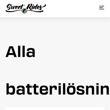
Alla
batterilösni
Sök