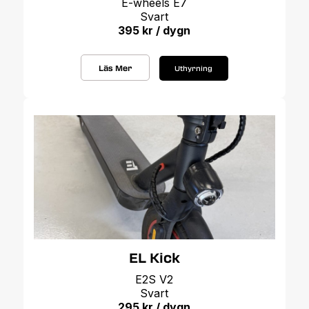
E-wheels E7
Svart
395 kr / dygn
Läs Mer
Uthyrning
EL Kick
E2S V2
Svart
295 kr / dygn